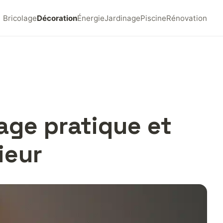
Bricolage
Décoration
Énergie
Jardinage
Piscine
Rénovation
rage pratique et
ieur