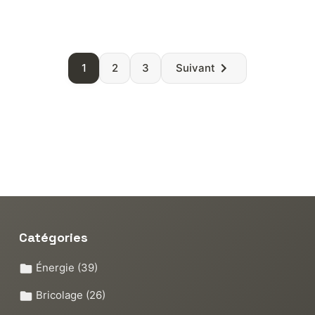
Paginatio
1
2
3
Suivant
des
publicatio
Catégories
Énergie
(39)
Bricolage
(26)