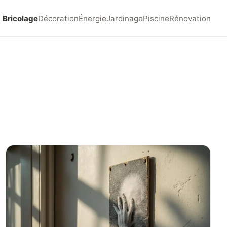
Bricolage
Décoration
Énergie
Jardinage
Piscine
Rénovation